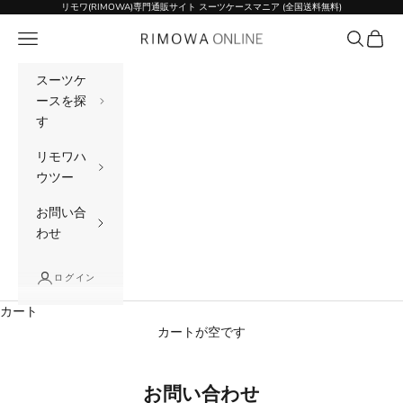
コンテンツへスキップ
リモワ(RIMOWA)専門通販サイト スーツケースマニア (全国送料無料)
メニュー
検索
カート
リモワ(RIMOWA)専門通販サイト スーツケー
スーツケ
ースを探
す
リモワハ
ウツー
お問い合
わせ
ログイン
カート
カートが空です
お問い合わせ