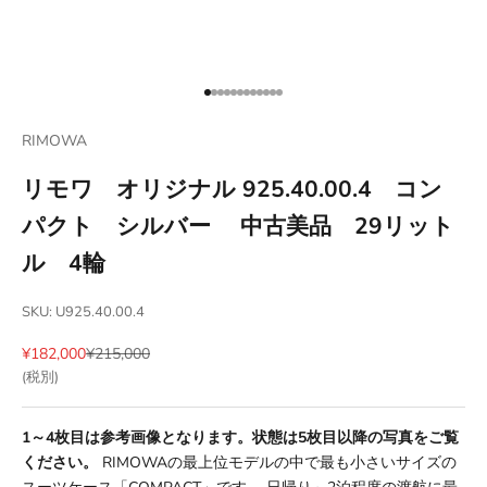
項目に移動する 1
項目に移動する 2
項目に移動する 3
項目に移動する 4
項目に移動する 5
項目に移動する 6
項目に移動する 7
項目に移動する 8
項目に移動する 9
項目に移動する 10
項目に移動する 11
項目に移動する 12
RIMOWA
リモワ オリジナル 925.40.00.4 コン
パクト シルバー 中古美品 29リット
ル 4輪
SKU: U925.40.00.4
セール価格
通常価格
¥182,000
¥215,000
(税別)
1～4枚目は参考画像となります。状態は5枚目以降の写真をご覧
ください。
RIMOWAの最上位モデルの中で最も小さいサイズの