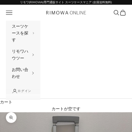
コンテンツへスキップ
リモワ(RIMOWA)専門通販サイト スーツケースマニア (全国送料無料)
メニュー
検索
カート
リモワ(RIMOWA)専門通販サイト スーツケー
スーツケ
ースを探
す
リモワハ
ウツー
お問い合
わせ
ログイン
カート
カートが空です
ズームイン