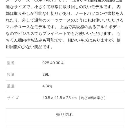
スーツケース「COMPACT」です。 日帰り～2泊程度の渡航に最
適なサイズで、小さくて非常に取り回しの良いモデルです。 内
部は取り外しが可能な仕切りがあり、ノートパソコンや書類を入
れたり、外して通常のスーツケースのようにもお使いいただける
マルチユースなモデルです。 上品で高級感のあるアルミボディ
なのでビジネスでもプライベートでもお使いいただけます。 も
ちろん機内持ち込みも可能です。 細かいキズはありますが、使
用回数の少ない美品です。
925.40.00.4
型番
29L
容量
4.3kg
重量
40.5 × 41.5 × 23 cm（高さ×幅×厚さ）
サイズ
売り切れ