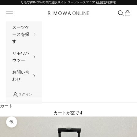
コンテンツへスキップ
リモワ(RIMOWA)専門通販サイト スーツケースマニア (全国送料無料)
メニュー
検索
カート
リモワ(RIMOWA)専門通販サイト スーツケー
スーツケ
ースを探
す
リモワハ
ウツー
お問い合
わせ
ログイン
カート
カートが空です
ズームイン