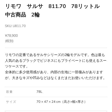
リモワ サルサ 811.70 78リットル
中古商品 2輪
SKU: U811.70
セール価格
¥78,900
(税別)
リモワの定番であるサルサシリーズの2輪モデルです。色は最も
人気のあるブラックでビジネスにもプライベートにも使えるスー
ツケースです。
全体的に多少使用感があり、内部の生地に一部傷みがあります
が、大きなキズや凹みなどはなくまだまだお使いいただけます。
78L
容量
70 × 47 × 24 cm（高さ×幅×厚さ）
サイズ