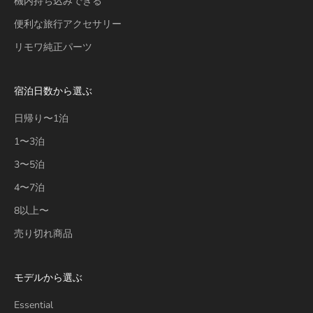
機内持ち込みできる
便利な旅行アクセサリー
リモワ純正パーツ
宿泊日数から選ぶ
日帰り〜1泊
1〜3泊
3〜5泊
4〜7泊
8以上〜
売り切れ商品
モデルから選ぶ
Essential