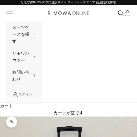
コンテンツへスキップ
リモワ(RIMOWA)専門通販サイト スーツケースマニア (全国送料無料)
メニュー
検索
カート
リモワ(RIMOWA)専門通販サイト スーツケー
スーツケ
ースを探
す
リモワハ
ウツー
お問い合
わせ
ログイン
カート
カートが空です
ズームイン