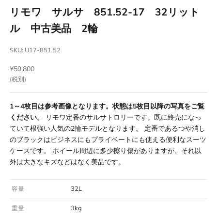
リモワ サルサ 851.52-17 32リット
ル 中古美品 2輪
SKU: U17-851.52
セール価格
¥59,800
(税別)
1～4枚目は参考画像となります。状態は5枚目以降の写真をご覧
ください。
リモワ定番のサルサトロリーです。既に終売になっ
ていて根強い人気の2輪モデルとなります。 定番であるつや消し
のブラックはビジネスにもプライベートにも使える便利なスーツ
ケースです。 ホイール周辺に多少擦り傷がありますが、それ以
外は大きなキズなどはなく美品です。
32L
容量
3kg
重量